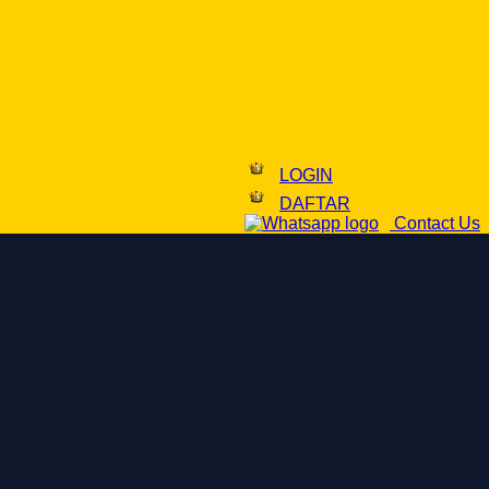
LOGIN
DAFTAR
Contact Us