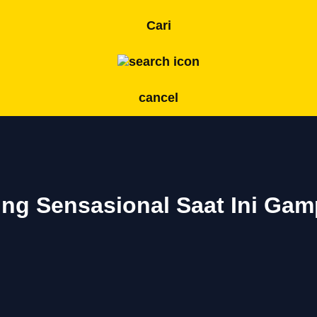
Cari
cancel
ng Sensasional Saat Ini Gam