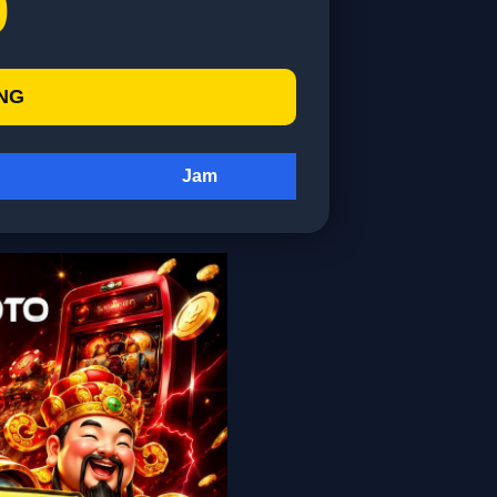
0
NG
Jam